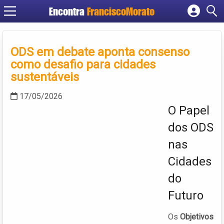
Encontra
FranciscoMorato
Cadastrar empresa
Fazer login
ODS em debate aponta consenso
Criar conta
como desafio para cidades
sustentáveis
17/05/2026
O Papel
dos ODS
nas
Cidades
do
Futuro
Os
Objetivos