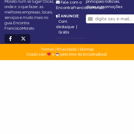
Morato num só lugar! Dicas,
principais notícias,
Fale com o
onde ir, o que fazer, as
dicas e promoções
EncontraFranciscoMorato
melhores empresas, locais,
ANUNCIE
:
serviços e muito mais no
Com
guia Encontra
destaque
|
FranciscoMorato
Grátis
Termos
|
Privacidade
|
Sitemap
Criado com
e
pelo time do EncontraBrasil