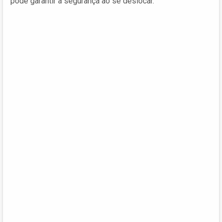
pode garantir a segurança ao se deslocar.