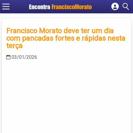
Encontra
FranciscoMorato
Cadastrar empresa
Fazer login
Francisco Morato deve ter um dia
Criar conta
com pancadas fortes e rápidas nesta
terça
03/01/2026