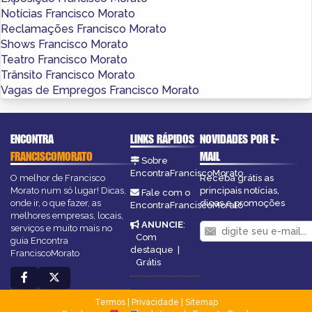
Notícias Francisco Morato
Reclamações Francisco Morato
Shows Francisco Morato
Teatro Francisco Morato
Trânsito Francisco Morato
Vagas de Empregos Francisco Morato
ENCONTRA
LINKS RÁPIDOS
NOVIDADES POR E-
FRANCISCOMORATO
MAIL
Sobre
EncontraFranciscoMorato
O melhor de Francisco
Receba grátis as
Morato num só lugar! Dicas,
principais notícias,
Fale com o
onde ir, o que fazer, as
dicas e promoções
EncontraFranciscoMorato
melhores empresas, locais,
ANUNCIE
:
serviços e muito mais no
Com
guia Encontra
destaque
|
FranciscoMorato
Grátis
Termos
|
Privacidade
|
Sitemap