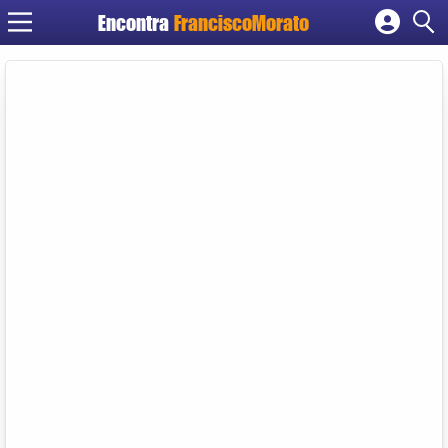
Encontra
FranciscoMorato
Cadastrar empresa
Fazer login
Criar conta