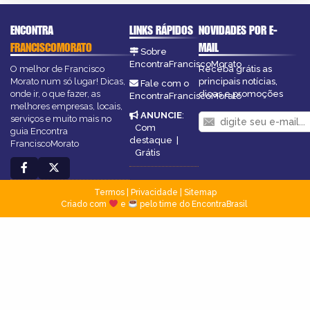
ENCONTRA
LINKS RÁPIDOS
NOVIDADES POR E-
FRANCISCOMORATO
MAIL
Sobre
EncontraFranciscoMorato
O melhor de Francisco
Receba grátis as
Morato num só lugar! Dicas,
principais notícias,
Fale com o
onde ir, o que fazer, as
dicas e promoções
EncontraFranciscoMorato
melhores empresas, locais,
ANUNCIE
:
serviços e muito mais no
Com
guia Encontra
destaque
|
FranciscoMorato
Grátis
Termos
|
Privacidade
|
Sitemap
Criado com
e
pelo time do EncontraBrasil