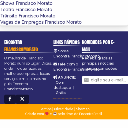
Shows Francisco Morato
Teatro Francisco Morato
Trânsito Francisco Morato
Vagas de Empregos Francisco Morato
ENCONTRA
LINKS RÁPIDOS
NOVIDADES POR E-
FRANCISCOMORATO
MAIL
Sobre
EncontraFranciscoMorato
O melhor de Francisco
Receba grátis as
Morato num só lugar! Dicas,
principais notícias,
Fale com o
onde ir, o que fazer, as
dicas e promoções
EncontraFranciscoMorato
melhores empresas, locais,
ANUNCIE
:
serviços e muito mais no
Com
guia Encontra
destaque
|
FranciscoMorato
Grátis
Termos
|
Privacidade
|
Sitemap
Criado com
e
pelo time do EncontraBrasil