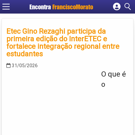
Encontra
FranciscoMorato
Cadastrar empresa
Fazer login
Etec Gino Rezaghi participa da
Criar conta
primeira edição do InterETEC e
fortalece integração regional entre
estudantes
31/05/2026
O que é
o