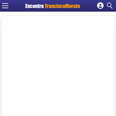
Encontra
FranciscoMorato
Cadastrar empresa
Fazer login
Criar conta