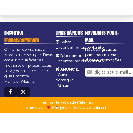
ENCONTRA
LINKS RÁPIDOS
NOVIDADES POR E-
FRANCISCOMORATO
MAIL
Sobre
EncontraFranciscoMorato
O melhor de Francisco
Receba grátis as
Morato num só lugar! Dicas,
principais notícias,
Fale com o
onde ir, o que fazer, as
dicas e promoções
EncontraFranciscoMorato
melhores empresas, locais,
ANUNCIE
:
serviços e muito mais no
Com
guia Encontra
destaque
|
FranciscoMorato
Grátis
Termos
|
Privacidade
|
Sitemap
Criado com
e
pelo time do EncontraBrasil