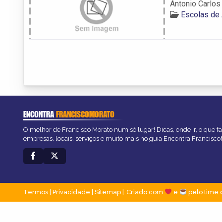
Antonio Carlos
Escolas de 
ENCONTRA
FRANCISCOMORATO
O melhor de Francisco Morato num só lugar! Dicas, onde ir, o que f
empresas, locais, serviços e muito mais no guia Encontra Francisc
Termos
|
Privacidade
|
Sitemap
Criado com
e
pelo time 