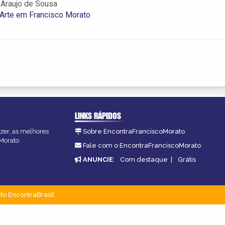
 Araujo de Sousa
Arte em Francisco Morato
LINKS RÁPIDOS
azer, as melhores
Sobre EncontraFranciscoMorato
oMorato
Fale com o EncontraFranciscoMorato
ANUNCIE
:
Com destaque
|
Grátis
do EncontraBrasil