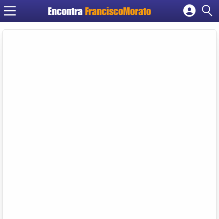
Encontra
FranciscoMorato
Cadastrar empresa
Fazer login
Criar conta