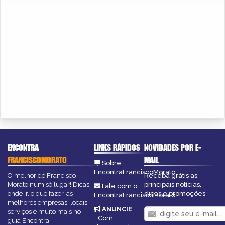
ENCONTRA
LINKS RÁPIDOS
NOVIDADES POR E-
FRANCISCOMORATO
MAIL
Sobre
EncontraFranciscoMorato
O melhor de Francisco
Receba grátis as
Morato num só lugar! Dicas,
principais notícias,
Fale com o
onde ir, o que fazer, as
dicas e promoções
EncontraFranciscoMorato
melhores empresas, locais,
ANUNCIE
:
serviços e muito mais no
Com
guia Encontra