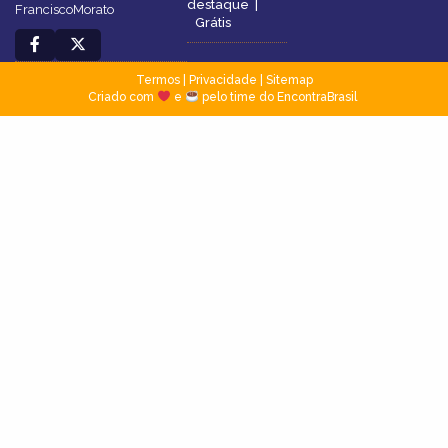
destaque
|
FranciscoMorato
Grátis
Termos
|
Privacidade
|
Sitemap
Criado com
e
pelo time do EncontraBrasil