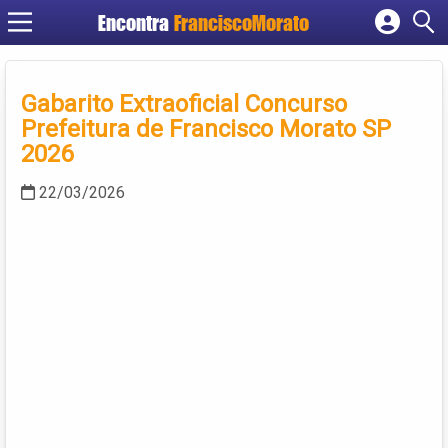
Encontra
FranciscoMorato
Cadastrar empresa
Fazer login
Gabarito Extraoficial Concurso
Criar conta
Prefeitura de Francisco Morato SP
2026
22/03/2026