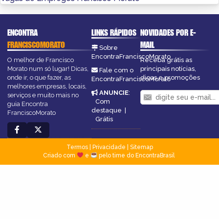
ENCONTRA
LINKS RÁPIDOS
NOVIDADES POR E-
FRANCISCOMORATO
MAIL
Sobre
EncontraFranciscoMorato
O melhor de Francisco
Receba grátis as
Morato num só lugar! Dicas,
principais notícias,
Fale com o
onde ir, o que fazer, as
dicas e promoções
EncontraFranciscoMorato
melhores empresas, locais,
ANUNCIE
:
serviços e muito mais no
Com
guia Encontra
destaque
|
FranciscoMorato
Grátis
Termos
|
Privacidade
|
Sitemap
Criado com
e
pelo time do EncontraBrasil