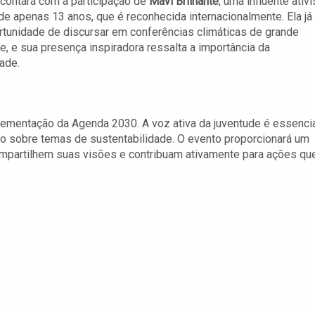
 contará com a participação de
Mavi Brilhante
, uma influente ativi
de apenas 13 anos, que é reconhecida internacionalmente. Ela já
rtunidade de discursar em conferências climáticas de grande
e, e sua presença inspiradora ressalta a importância da
ade.
mentação da Agenda 2030. A voz ativa da juventude é essenci
 sobre temas de sustentabilidade. O evento proporcionará um
partilhem suas visões e contribuam ativamente para ações qu