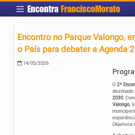
Encontra
FranciscoMorato
Encontro no Parque Valongo, em
o País para debater a Agenda 
14/05/2026
Progra
O
2º Enco
destinado 
2030
. Com
Valongo
, 
municípios
experiênci
Objetivos 