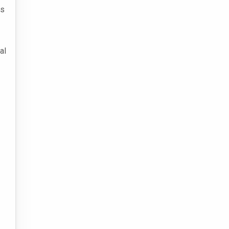
os
al