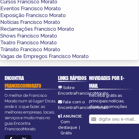
Cursos Francisco Morato
Eventos Francisco Morato
Exposição Francisco Morato
Notícias Francisco Morato
Reclamações Francisco Morato
Shows Francisco Morato
Teatro Francisco Morato
Trânsito Francisco Morato
Vagas de Empregos Francisco Morato
ENCONTRA
LINKS RÁPIDOS
NOVIDADES POR E-
FRANCISCOMORATO
MAIL
Sobre
EncontraFranciscoMorato
O melhor de Francisco
Receba grátis as
Morato num só lugar! Dicas,
principais notícias,
Fale com o
onde ir, o que fazer, as
dicas e promoções
EncontraFranciscoMorato
melhores empresas, locais,
ANUNCIE
:
serviços e muito mais no
Com
guia Encontra
destaque
|
FranciscoMorato
Grátis