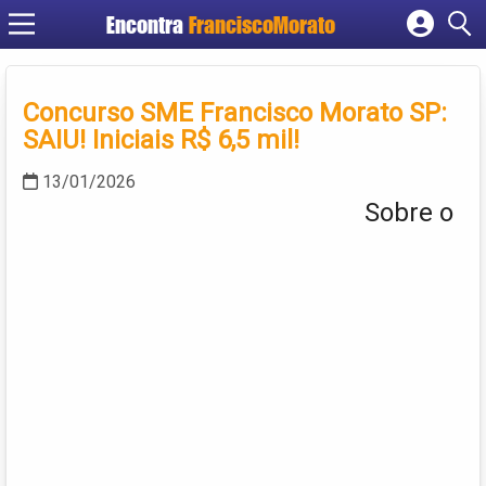
Encontra
FranciscoMorato
Cadastrar empresa
Fazer login
Concurso SME Francisco Morato SP:
Criar conta
SAIU! Iniciais R$ 6,5 mil!
13/01/2026
Sobre o