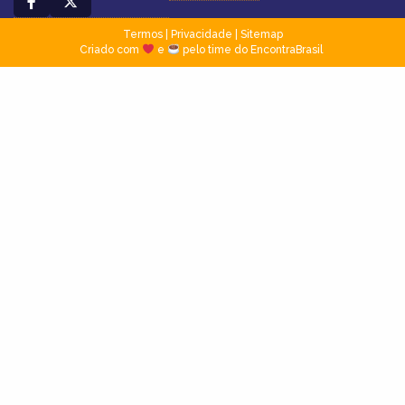
Termos
|
Privacidade
|
Sitemap
Criado com
e
pelo time do EncontraBrasil