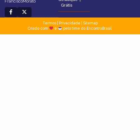
FranciscoMorato
Grátis
Termos
|
Privacidade
|
Sitemap
Criado com
e
pelo time do EncontraBrasil