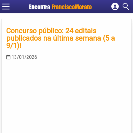
Encontra
FranciscoMorato
Cadastrar empresa
Fazer login
Concurso público: 24 editais
Criar conta
publicados na última semana (5 a
9/1)!
13/01/2026