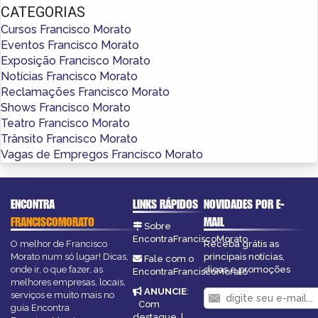
CATEGORIAS
Cursos Francisco Morato
Eventos Francisco Morato
Exposição Francisco Morato
Notícias Francisco Morato
Reclamações Francisco Morato
Shows Francisco Morato
Teatro Francisco Morato
Trânsito Francisco Morato
Vagas de Empregos Francisco Morato
ENCONTRA
LINKS RÁPIDOS
NOVIDADES POR E-
FRANCISCOMORATO
MAIL
Sobre
EncontraFranciscoMorato
O melhor de Francisco
Receba grátis as
Morato num só lugar! Dicas,
principais notícias,
Fale com o
onde ir, o que fazer, as
dicas e promoções
EncontraFranciscoMorato
melhores empresas, locais,
ANUNCIE
:
serviços e muito mais no
Com
guia Encontra
destaque
|