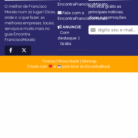
EncontraFranciscoMorato
O melhor de Francisco
Receba grátis as
Morato num só lugar! Dicas,
principais notícias,
Fale com o
onde ir, o que fazer, as
dicas e promoções
EncontraFranciscoMorato
melhores empresas, locais,
ANUNCIE
:
serviços e muito mais no
Com
guia Encontra
destaque
|
FranciscoMorato
Grátis
Termos
|
Privacidade
|
Sitemap
Criado com
e
pelo time do EncontraBrasil