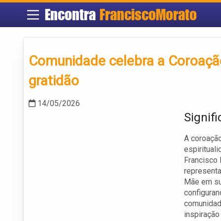
Encontra
FranciscoMorato
Comunidade celebra a Coroação
gratidão
14/05/2026
Signif
A coroação
espiritual
Francisco 
representa
Mãe em sua
configuran
comunidad
inspiração