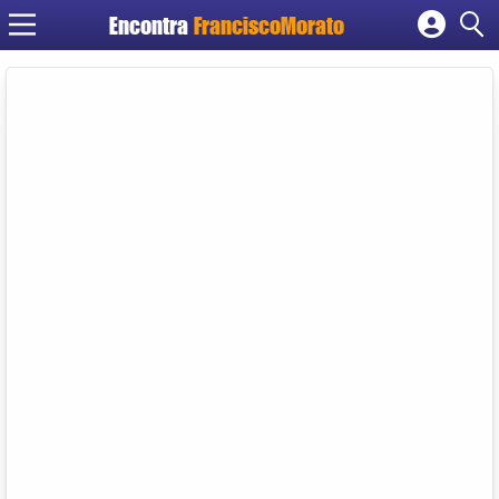
Encontra
FranciscoMorato
Cadastrar empresa
Fazer login
Criar conta