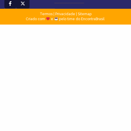
Termos
|
Privacidade
|
Sitemap
Criado com
e
pelo time do EncontraBrasil