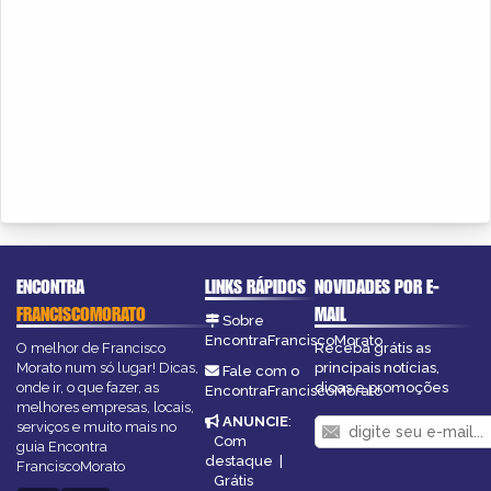
ENCONTRA
LINKS RÁPIDOS
NOVIDADES POR E-
FRANCISCOMORATO
MAIL
Sobre
EncontraFranciscoMorato
O melhor de Francisco
Receba grátis as
Morato num só lugar! Dicas,
principais notícias,
Fale com o
onde ir, o que fazer, as
dicas e promoções
EncontraFranciscoMorato
melhores empresas, locais,
ANUNCIE
:
serviços e muito mais no
Com
guia Encontra
destaque
|
FranciscoMorato
Grátis