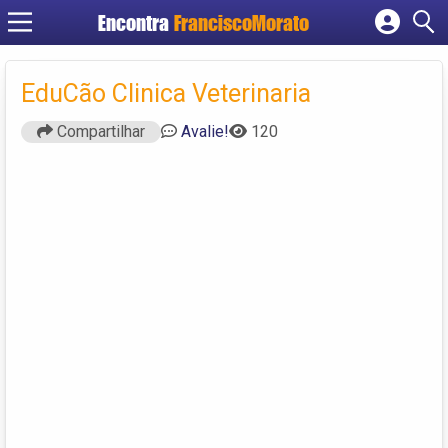
Encontra
FranciscoMorato
Cadastrar empresa
Fazer login
EduCão Clinica Veterinaria
Criar conta
Compartilhar
Avalie!
120