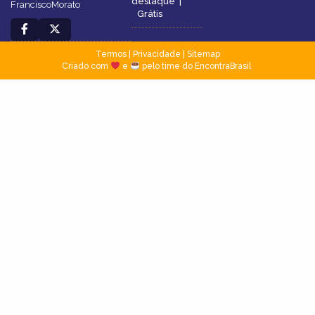
destaque
|
FranciscoMorato
Grátis
Termos
|
Privacidade
|
Sitemap
Criado com
e
pelo time do EncontraBrasil