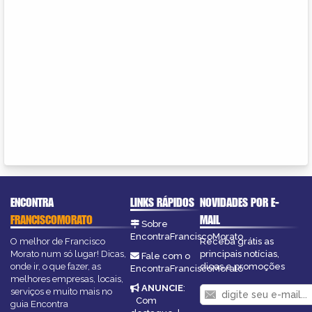
ENCONTRA
LINKS RÁPIDOS
NOVIDADES POR E-
FRANCISCOMORATO
MAIL
Sobre
EncontraFranciscoMorato
O melhor de Francisco
Receba grátis as
Morato num só lugar! Dicas,
principais notícias,
Fale com o
onde ir, o que fazer, as
dicas e promoções
EncontraFranciscoMorato
melhores empresas, locais,
ANUNCIE
:
serviços e muito mais no
Com
guia Encontra