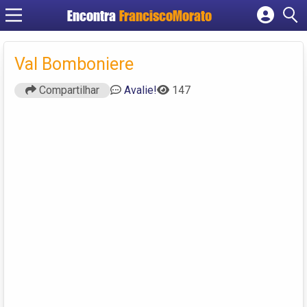
Encontra
FranciscoMorato
Cadastrar empresa
Fazer login
Val Bomboniere
Criar conta
Compartilhar
Avalie!
147