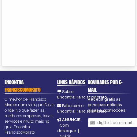
ENCONTRA
LINKS RÁPIDOS
NOVIDADES POR E-
FRANCISCOMORATO
MAIL
Sobre
EncontraFranciscoMorato
O melhor de Francisco
Receba grátis as
Morato num só lugar! Dicas,
principais notícias,
Fale com o
onde ir, o que fazer, as
dicas e promoções
EncontraFranciscoMorato
melhores empresas, locais,
ANUNCIE
:
serviços e muito mais no
Com
guia Encontra
destaque
|
FranciscoMorato
Grátis