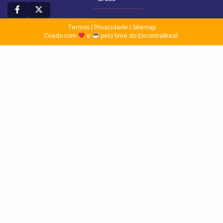
Termos
|
Privacidade
|
Sitemap
Criado com
e
pelo time do EncontraBrasil