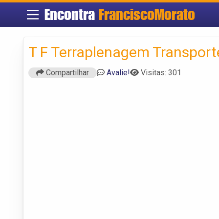
Encontra
FranciscoMorato
T F Terraplenagem Transport
Compartilhar
Avalie!
Visitas: 301