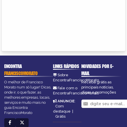
ENCONTRA
LINKS RÁPIDOS
NOVIDADES POR E-
FRANCISCOMORATO
MAIL
Sobre
EncontraFranciscoMorato
O melhor de Francisco
Receba grátis as
Morato num só lugar! Dicas,
principais notícias,
Fale com o
onde ir, o que fazer, as
dicas e promoções
EncontraFranciscoMorato
melhores empresas, locais,
ANUNCIE
:
serviços e muito mais no
Com
guia Encontra
destaque
|
FranciscoMorato
Grátis