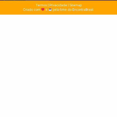
Termos
|
Privacidade
|
Sitemap
Criado com
e
pelo time do EncontraBrasil