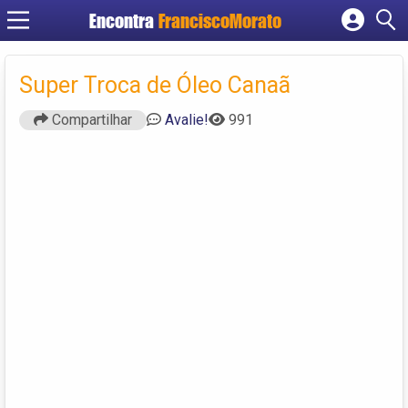
Encontra
FranciscoMorato
Cadastrar empresa
Fazer login
Super Troca de Óleo Canaã
Criar conta
Compartilhar
Avalie!
991