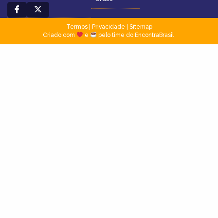
Termos
|
Privacidade
|
Sitemap
Criado com
e
pelo time do EncontraBrasil