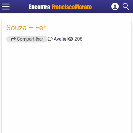
Encontra
FranciscoMorato
Cadastrar empresa
Fazer login
Souza – Fer
Criar conta
Compartilhar
Avalie!
208