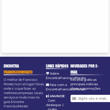
ENCONTRA
LINKS RÁPIDOS
NOVIDADES POR E-
FRANCISCOMORATO
MAIL
Sobre
EncontraFranciscoMorato
O melhor de Francisco
Receba grátis as
Morato num só lugar! Dicas,
principais notícias,
Fale com o
onde ir, o que fazer, as
dicas e promoções
EncontraFranciscoMorato
melhores empresas, locais,
ANUNCIE
:
serviços e muito mais no
Com
guia Encontra
destaque
|
FranciscoMorato
Grátis