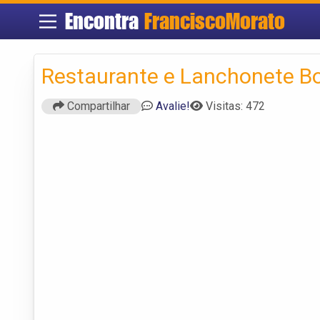
Encontra
FranciscoMorato
Restaurante e Lanchonete B
Compartilhar
Avalie!
Visitas: 472