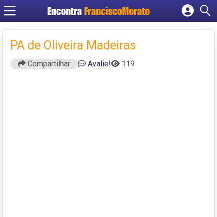
Encontra
FranciscoMorato
Cadastrar empresa
Fazer login
PA de Oliveira Madeiras
Criar conta
Compartilhar
Avalie!
119