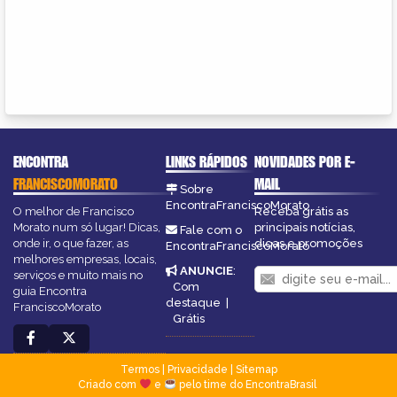
ENCONTRA
LINKS RÁPIDOS
NOVIDADES POR E-
FRANCISCOMORATO
MAIL
Sobre
EncontraFranciscoMorato
O melhor de Francisco
Receba grátis as
Morato num só lugar! Dicas,
principais notícias,
Fale com o
onde ir, o que fazer, as
dicas e promoções
EncontraFranciscoMorato
melhores empresas, locais,
ANUNCIE
:
serviços e muito mais no
Com
guia Encontra
destaque
|
FranciscoMorato
Grátis
Termos
|
Privacidade
|
Sitemap
Criado com
e
pelo time do EncontraBrasil