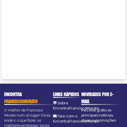
ENCONTRA
LINKS RÁPIDOS
NOVIDADES POR E-
FRANCISCOMORATO
MAIL
Sobre
EncontraFranciscoMorato
O melhor de Francisco
Receba grátis as
Morato num só lugar! Dicas,
principais notícias,
Fale com o
onde ir, o que fazer, as
dicas e promoções
EncontraFranciscoMorato
melhores empresas, locais,