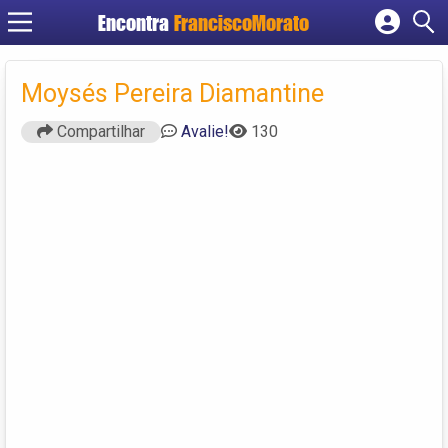
Encontra
FranciscoMorato
Cadastrar empresa
Fazer login
Moysés Pereira Diamantine
Criar conta
Compartilhar
Avalie!
130