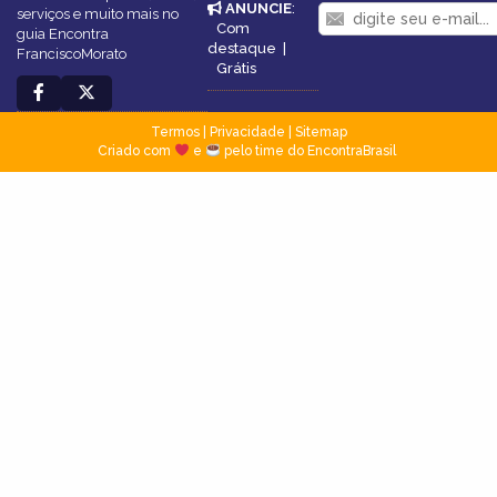
ANUNCIE
:
serviços e muito mais no
Com
guia Encontra
destaque
|
FranciscoMorato
Grátis
Termos
|
Privacidade
|
Sitemap
Criado com
e
pelo time do EncontraBrasil