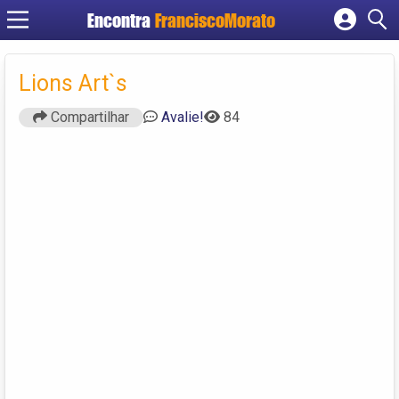
Encontra
FranciscoMorato
Cadastrar empresa
Fazer login
Lions Art`s
Criar conta
Compartilhar
Avalie!
84