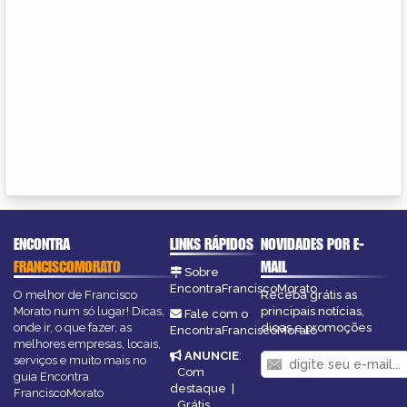
ENCONTRA
LINKS RÁPIDOS
NOVIDADES POR E-
FRANCISCOMORATO
MAIL
Sobre
EncontraFranciscoMorato
O melhor de Francisco
Receba grátis as
Morato num só lugar! Dicas,
principais notícias,
Fale com o
onde ir, o que fazer, as
dicas e promoções
EncontraFranciscoMorato
melhores empresas, locais,
ANUNCIE
:
serviços e muito mais no
Com
guia Encontra
destaque
|
FranciscoMorato
Grátis