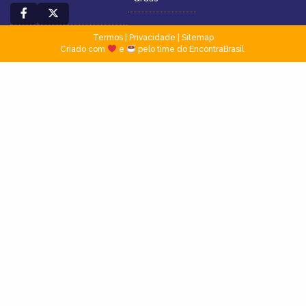
Termos
|
Privacidade
|
Sitemap
Criado com
e
pelo time do EncontraBrasil