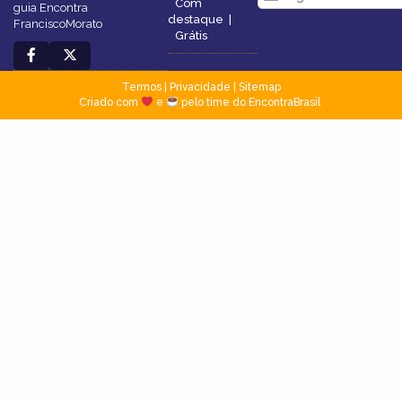
Com
guia Encontra
destaque
|
FranciscoMorato
Grátis
Termos
|
Privacidade
|
Sitemap
Criado com
e
pelo time do EncontraBrasil