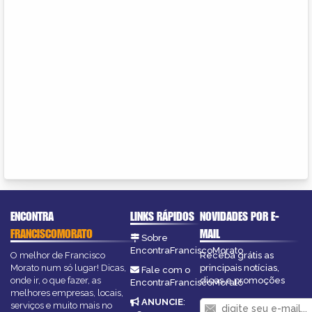
ENCONTRA
LINKS RÁPIDOS
NOVIDADES POR E-
FRANCISCOMORATO
MAIL
Sobre
EncontraFranciscoMorato
O melhor de Francisco
Receba grátis as
Morato num só lugar! Dicas,
principais notícias,
Fale com o
onde ir, o que fazer, as
dicas e promoções
EncontraFranciscoMorato
melhores empresas, locais,
ANUNCIE
:
serviços e muito mais no