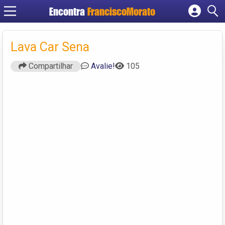
Encontra
FranciscoMorato
Cadastrar empresa
Fazer login
Lava Car Sena
Criar conta
Compartilhar
Avalie!
105