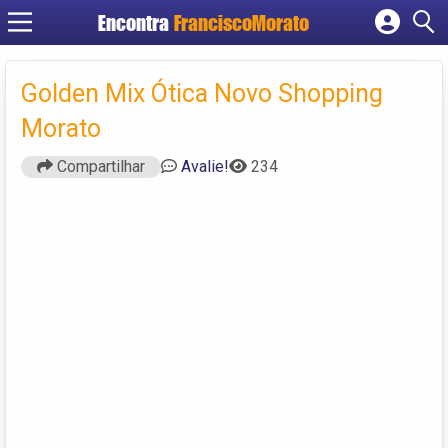
Encontra
FranciscoMorato
Cadastrar empresa
Fazer login
Golden Mix Ótica Novo Shopping
Criar conta
Morato
Compartilhar
Avalie!
234