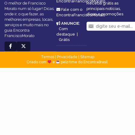
EncontraFranciscoMorato
O melhor de Francisco
Receba grátis as
Morato num só lugar! Dicas,
principais notícias,
Fale com o
onde ir, o que fazer, as
dicas e promoções
EncontraFranciscoMorato
melhores empresas, locais,
ANUNCIE
:
serviços e muito mais no
Com
guia Encontra
destaque
|
FranciscoMorato
Grátis
Termos
|
Privacidade
|
Sitemap
Criado com
e
pelo time do EncontraBrasil