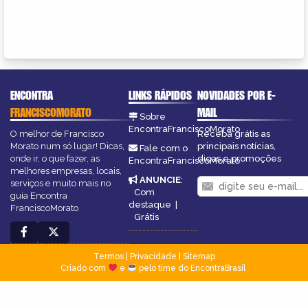
ENCONTRA
LINKS RÁPIDOS
NOVIDADES POR E-
FRANCISCOMORATO
MAIL
Sobre
EncontraFranciscoMorato
O melhor de Francisco
Receba grátis as
Morato num só lugar! Dicas,
principais notícias,
Fale com o
onde ir, o que fazer, as
dicas e promoções
EncontraFranciscoMorato
melhores empresas, locais,
ANUNCIE
:
serviços e muito mais no
Com
guia Encontra
destaque
|
FranciscoMorato
Grátis
Termos
|
Privacidade
|
Sitemap
Criado com
e
pelo time do EncontraBrasil