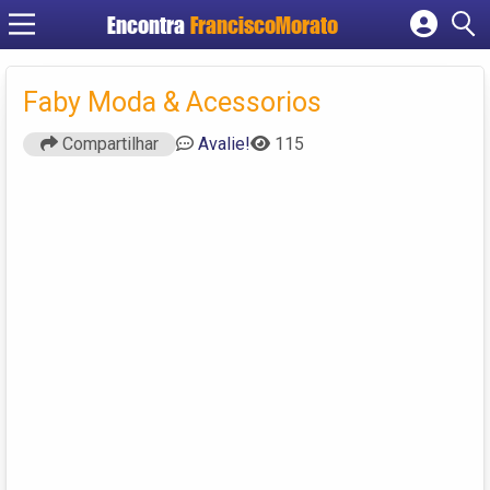
Encontra
FranciscoMorato
Cadastrar empresa
Fazer login
Faby Moda & Acessorios
Criar conta
Compartilhar
Avalie!
115