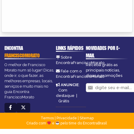
ENCONTRA
LINKS RÁPIDOS
NOVIDADES POR E-
FRANCISCOMORATO
MAIL
Sobre
EncontraFranciscoMorato
O melhor de Francisco
Receba grátis as
Morato num só lugar! Dicas,
principais notícias,
Fale com o
onde ir, o que fazer, as
dicas e promoções
EncontraFranciscoMorato
melhores empresas, locais,
ANUNCIE
:
serviços e muito mais no
Com
guia Encontra
destaque
|
FranciscoMorato
Grátis
Termos
|
Privacidade
|
Sitemap
Criado com
e
pelo time do EncontraBrasil