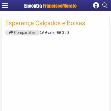
Encontra
FranciscoMorato
Cadastrar empresa
Fazer login
Esperança Calçados e Bolsas
Criar conta
Compartilhar
Avalie!
350