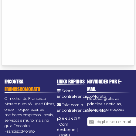
ENCONTRA
LINKS RÁPIDOS
NOVIDADES POR E-
FRANCISCOMORATO
MAIL
Sobre
EncontraFranciscoMorato
O melhor de Francisco
Receba grátis as
Morato num só lugar! Dicas,
principais notícias,
Fale com o
onde ir, o que fazer, as
dicas e promoções
EncontraFranciscoMorato
melhores empresas, locais,
ANUNCIE
:
serviços e muito mais no
Com
guia Encontra
destaque
|
FranciscoMorato
Grátis