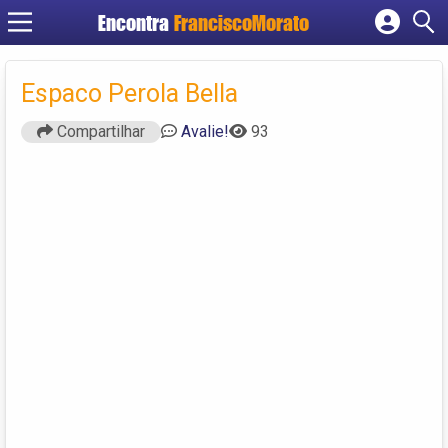
Encontra
FranciscoMorato
Cadastrar empresa
Fazer login
Espaco Perola Bella
Criar conta
Compartilhar
Avalie!
93