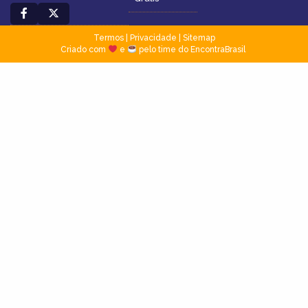
Termos
|
Privacidade
|
Sitemap
Criado com
e
pelo time do EncontraBrasil