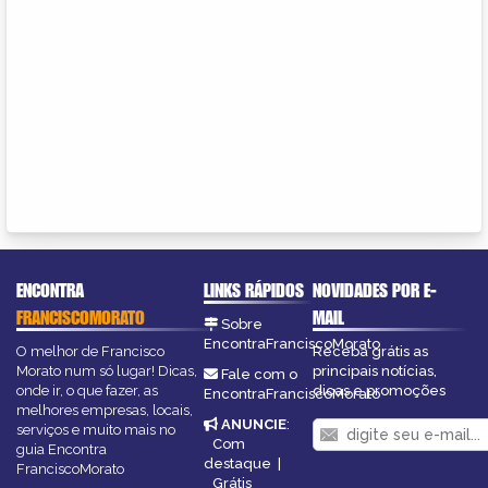
ENCONTRA
LINKS RÁPIDOS
NOVIDADES POR E-
FRANCISCOMORATO
MAIL
Sobre
EncontraFranciscoMorato
O melhor de Francisco
Receba grátis as
Morato num só lugar! Dicas,
principais notícias,
Fale com o
onde ir, o que fazer, as
dicas e promoções
EncontraFranciscoMorato
melhores empresas, locais,
ANUNCIE
:
serviços e muito mais no
Com
guia Encontra
destaque
|
FranciscoMorato
Grátis