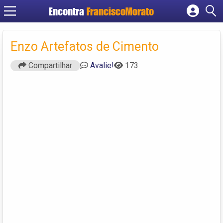
Encontra
FranciscoMorato
Cadastrar empresa
Fazer login
Enzo Artefatos de Cimento
Criar conta
Compartilhar
Avalie!
173