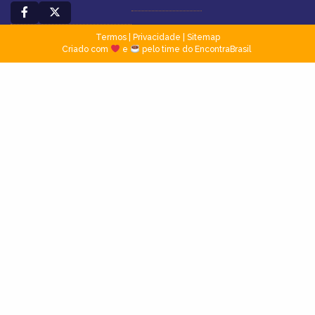
Termos
|
Privacidade
|
Sitemap
Criado com
e
pelo time do EncontraBrasil