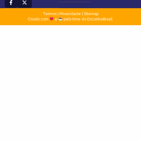
Termos
|
Privacidade
|
Sitemap
Criado com
e
pelo time do EncontraBrasil