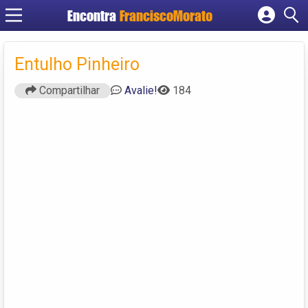
Encontra
FranciscoMorato
Cadastrar empresa
Fazer login
Entulho Pinheiro
Criar conta
Compartilhar
Avalie!
184