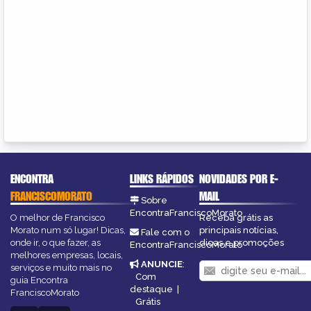
ENCONTRA
LINKS RÁPIDOS
NOVIDADES POR E-
FRANCISCOMORATO
MAIL
Sobre
EncontraFranciscoMorato
O melhor de Francisco
Receba grátis as
Morato num só lugar! Dicas,
principais notícias,
Fale com o
onde ir, o que fazer, as
dicas e promoções
EncontraFranciscoMorato
melhores empresas, locais,
ANUNCIE
:
serviços e muito mais no
Com
guia Encontra
destaque
|
FranciscoMorato
Grátis