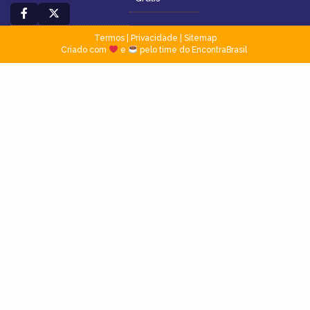
Termos
|
Privacidade
|
Sitemap
Criado com
e
pelo time do EncontraBrasil