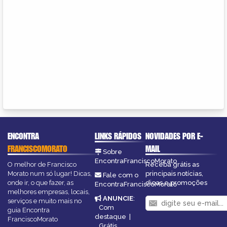
ENCONTRA
LINKS RÁPIDOS
NOVIDADES POR E-
FRANCISCOMORATO
MAIL
Sobre
EncontraFranciscoMorato
O melhor de Francisco
Receba grátis as
Morato num só lugar! Dicas,
principais notícias,
Fale com o
onde ir, o que fazer, as
dicas e promoções
EncontraFranciscoMorato
melhores empresas, locais,
ANUNCIE
:
serviços e muito mais no
Com
guia Encontra
destaque
|
FranciscoMorato
Grátis