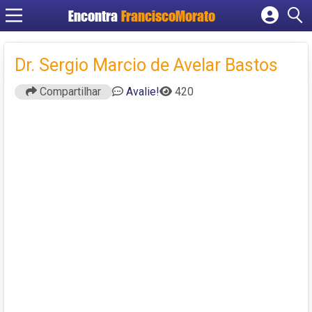
Encontra
FranciscoMorato
Cadastrar empresa
Fazer login
Dr. Sergio Marcio de Avelar Bastos
Criar conta
Compartilhar
Avalie!
420