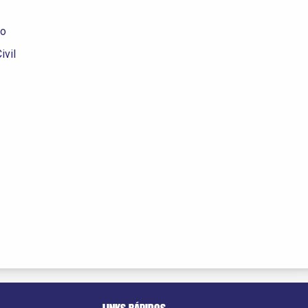
ao
ivil