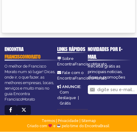
ENCONTRA
LINKS RÁPIDOS
NOVIDADES POR E-
FRANCISCOMORATO
MAIL
Sobre
EncontraFranciscoMorato
O melhor de Francisco
Receba grátis as
Morato num só lugar! Dicas,
principais notícias,
Fale com o
onde ir, o que fazer, as
dicas e promoções
EncontraFranciscoMorato
melhores empresas, locais,
ANUNCIE
:
serviços e muito mais no
Com
guia Encontra
destaque
|
FranciscoMorato
Grátis
Termos
|
Privacidade
|
Sitemap
Criado com
e
pelo time do EncontraBrasil