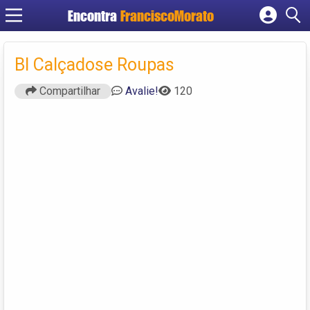
Encontra
FranciscoMorato
Cadastrar empresa
Fazer login
Bl Calçadose Roupas
Criar conta
Compartilhar
Avalie!
120