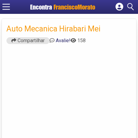
Encontra
FranciscoMorato
Cadastrar empresa
Fazer login
Auto Mecanica Hirabari Mei
Criar conta
Compartilhar
Avalie!
158