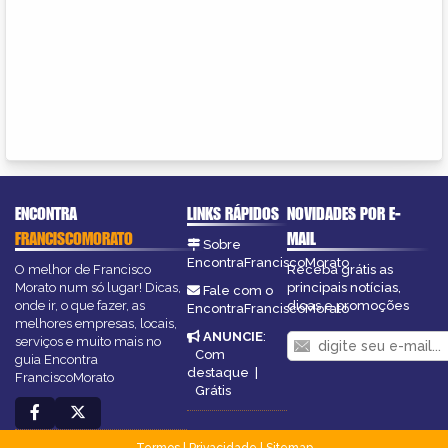
ENCONTRA
LINKS RÁPIDOS
NOVIDADES POR E-
FRANCISCOMORATO
MAIL
Sobre
EncontraFranciscoMorato
O melhor de Francisco
Receba grátis as
Morato num só lugar! Dicas,
principais notícias,
Fale com o
onde ir, o que fazer, as
dicas e promoções
EncontraFranciscoMorato
melhores empresas, locais,
ANUNCIE
:
serviços e muito mais no
Com
guia Encontra
destaque
|
FranciscoMorato
Grátis
Termos
|
Privacidade
|
Sitemap