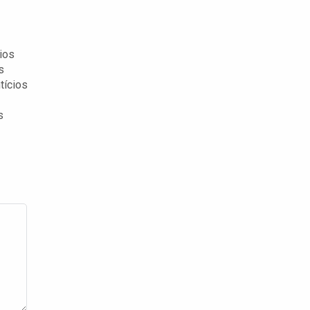
ios
s
tícios
s