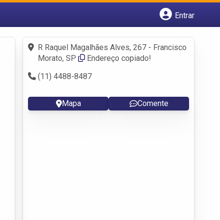
Entrar
Cadastrar empresa
Fazer login
R Raquel Magalhães Alves, 267 - Francisco
Criar conta
Morato, SP
Endereço copiado!
(11) 4488-8487
Mapa
Comente