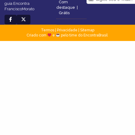
Com
guia Encontra
destaque
|
FranciscoMorato
Grátis
Termos
|
Privacidade
|
Sitemap
Criado com
e
pelo time do EncontraBrasil