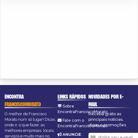
ENCONTRA
LINKS RÁPIDOS
NOVIDADES POR E-
FRANCISCOMORATO
MAIL
Sobre
EncontraFranciscoMorato
O melhor de Francisco
Receba grátis as
Morato num só lugar! Dicas,
principais notícias,
Fale com o
onde ir, o que fazer, as
dicas e promoções
EncontraFranciscoMorato
melhores empresas, locais,
ANUNCIE
:
serviços e muito mais no