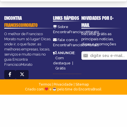
ENCONTRA
LINKS RÁPIDOS
NOVIDADES POR E-
FRANCISCOMORATO
MAIL
Sobre
EncontraFranciscoMorato
O melhor de Francisco
Receba grátis as
Morato num só lugar! Dicas,
principais notícias,
Fale com o
onde ir, o que fazer, as
dicas e promoções
EncontraFranciscoMorato
melhores empresas, locais,
ANUNCIE
:
serviços e muito mais no
Com
guia Encontra
destaque
|
FranciscoMorato
Grátis
Termos
|
Privacidade
|
Sitemap
Criado com
e
pelo time do EncontraBrasil