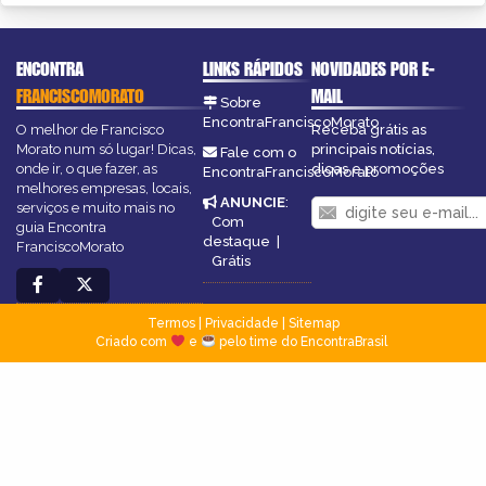
ENCONTRA
LINKS RÁPIDOS
NOVIDADES POR E-
FRANCISCOMORATO
MAIL
Sobre
EncontraFranciscoMorato
O melhor de Francisco
Receba grátis as
Morato num só lugar! Dicas,
principais notícias,
Fale com o
onde ir, o que fazer, as
dicas e promoções
EncontraFranciscoMorato
melhores empresas, locais,
ANUNCIE
:
serviços e muito mais no
Com
guia Encontra
destaque
|
FranciscoMorato
Grátis
Termos
|
Privacidade
|
Sitemap
Criado com
e
pelo time do EncontraBrasil