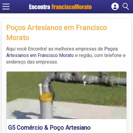
Encontra
FranciscoMorato
Cadastrar empresa
Fazer login
Poços Artesianos em Francisco
Criar conta
Morato
Aqui você Encontra! as melhores empresas de
Poços
Artesianos em Francisco Morato
e região, com telefone e
endereço das empresas.
G5 Comércio & Poço Artesiano