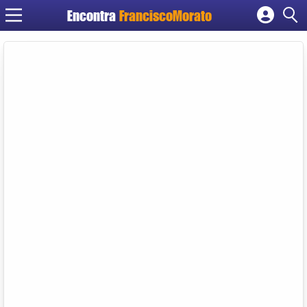
Encontra
FranciscoMorato
Cadastrar empresa
Fazer login
Criar conta