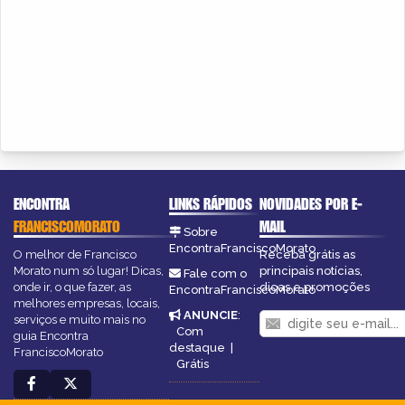
ENCONTRA
LINKS RÁPIDOS
NOVIDADES POR E-
FRANCISCOMORATO
MAIL
Sobre
EncontraFranciscoMorato
O melhor de Francisco
Receba grátis as
Morato num só lugar! Dicas,
principais notícias,
Fale com o
onde ir, o que fazer, as
dicas e promoções
EncontraFranciscoMorato
melhores empresas, locais,
ANUNCIE
:
serviços e muito mais no
Com
guia Encontra
destaque
|
FranciscoMorato
Grátis