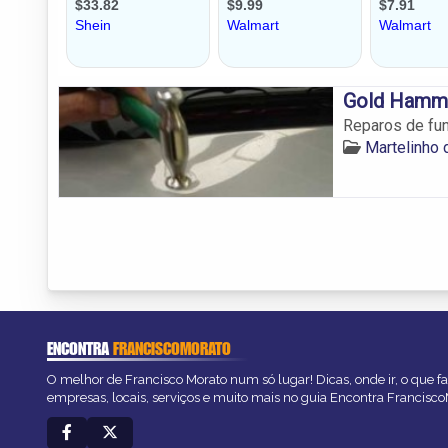
Gold Hamm
Reparos de funi
Martelinho 
ENCONTRA
FRANCISCOMORATO
O melhor de Francisco Morato num só lugar! Dicas, onde ir, o que f
empresas, locais, serviços e muito mais no guia Encontra Francisc