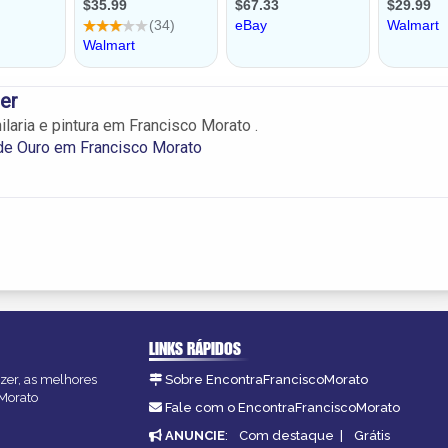
er
laria e pintura em Francisco Morato .
de Ouro em Francisco Morato
LINKS RÁPIDOS
azer, as melhores
Sobre EncontraFranciscoMorato
oMorato
Fale com o EncontraFranciscoMorato
ANUNCIE
:
Com destaque
|
Grátis