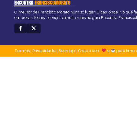
ENCONTRA
FRANCISCOMORATO
O melhor de Francisco Morato num só lugar! Dicas, onde ir, o que f
empresas, locais, serviços e muito mais no guia Encontra Francisc
Termos
|
Privacidade
|
Sitemap
Criado com
e
pelo time 