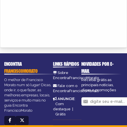
ENCONTRA
LINKS RÁPIDOS
NOVIDADES POR E-
FRANCISCOMORATO
MAIL
Sobre
EncontraFranciscoMorato
O melhor de Francisco
Receba grátis as
Morato num só lugar! Dicas,
principais notícias,
Fale com o
onde ir, o que fazer, as
dicas e promoções
EncontraFranciscoMorato
melhores empresas, locais,
ANUNCIE
:
serviços e muito mais no
Com
guia Encontra
destaque
|
FranciscoMorato
Grátis