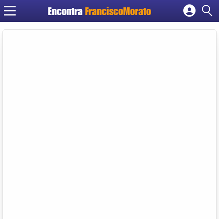
Encontra
FranciscoMorato
Cadastrar empresa
Fazer login
Criar conta