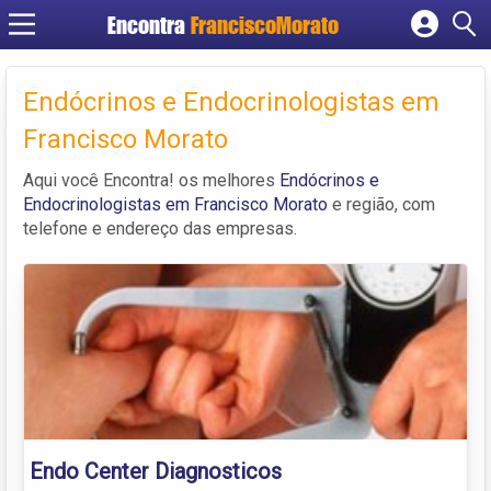
Encontra
FranciscoMorato
Cadastrar empresa
Fazer login
Endócrinos e Endocrinologistas em
Criar conta
Francisco Morato
Aqui você Encontra! os melhores
Endócrinos e
Endocrinologistas em Francisco Morato
e região, com
telefone e endereço das empresas.
Endo Center Diagnosticos