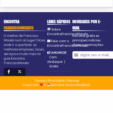
ENCONTRA
LINKS RÁPIDOS
NOVIDADES POR E-
FRANCISCOMORATO
MAIL
Sobre
EncontraFranciscoMorato
O melhor de Francisco
Receba grátis as
Morato num só lugar! Dicas,
principais notícias,
Fale com o
onde ir, o que fazer, as
dicas e promoções
EncontraFranciscoMorato
melhores empresas, locais,
ANUNCIE
:
serviços e muito mais no
Com
guia Encontra
destaque
|
FranciscoMorato
Grátis
Termos
|
Privacidade
|
Sitemap
Criado com
e
pelo time do EncontraBrasil