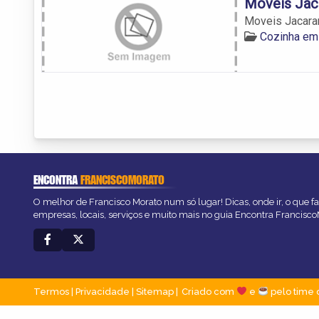
Moveis Jac
Moveis Jacara
Cozinha em
ENCONTRA
FRANCISCOMORATO
O melhor de Francisco Morato num só lugar! Dicas, onde ir, o que f
empresas, locais, serviços e muito mais no guia Encontra Francisc
Termos
|
Privacidade
|
Sitemap
Criado com
e
pelo time 