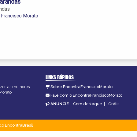
arandas
ndas
 Francisco Morato
LINKS RÁPIDOS
azer, as melhores
Sobre EncontraFranciscoMorato
oMorato
Fale com o EncontraFranciscoMorato
ANUNCIE
:
Com destaque
|
Grátis
do EncontraBrasil