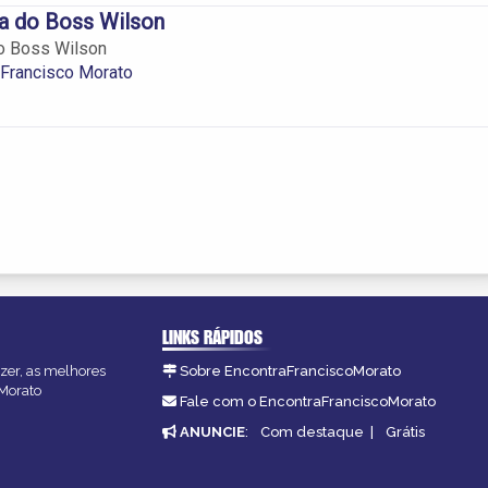
a do Boss Wilson
o Boss Wilson
 Francisco Morato
LINKS RÁPIDOS
azer, as melhores
Sobre EncontraFranciscoMorato
oMorato
Fale com o EncontraFranciscoMorato
ANUNCIE
:
Com destaque
|
Grátis