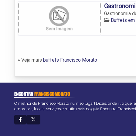
Gastronomi
Gastronomia d
Buffets em
» Veja mais
buffets Francisco Morato
ENCONTRA
FRANCISCOMORATO
O melhor de Francisco Morato num só lugar! Dicas, onde ir, o que f
empresas, locais, serviços e muito mais no guia Encontra Francisc