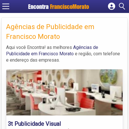
Encontra
FranciscoMorato
Cadastrar empresa
Fazer login
Agências de Publicidade em
Criar conta
Francisco Morato
Aqui você Encontra! as melhores
Agências de
Publicidade em Francisco Morato
e região, com telefone
e endereço das empresas.
3t Publicidade Visual