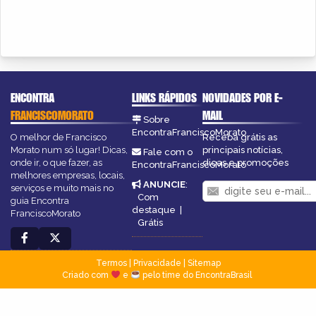
ENCONTRA
LINKS RÁPIDOS
NOVIDADES POR E-
FRANCISCOMORATO
MAIL
Sobre
EncontraFranciscoMorato
O melhor de Francisco
Receba grátis as
Morato num só lugar! Dicas,
principais notícias,
Fale com o
onde ir, o que fazer, as
dicas e promoções
EncontraFranciscoMorato
melhores empresas, locais,
ANUNCIE
:
serviços e muito mais no
Com
guia Encontra
destaque
|
FranciscoMorato
Grátis
Termos
|
Privacidade
|
Sitemap
Criado com
e
pelo time do EncontraBrasil