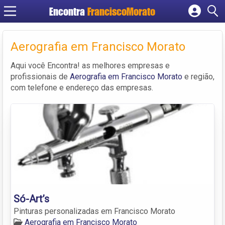
Encontra
FranciscoMorato
Cadastrar empresa
Fazer login
Aerografia em Francisco Morato
Criar conta
Aqui você Encontra! as melhores empresas e
profissionais de
Aerografia em Francisco Morato
e região,
com telefone e endereço das empresas.
Só-Art’s
Pinturas personalizadas em Francisco Morato
Aerografia em Francisco Morato