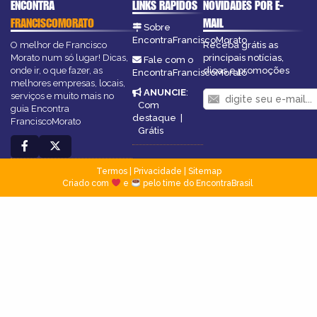
ENCONTRA
LINKS RÁPIDOS
NOVIDADES POR E-
FRANCISCOMORATO
MAIL
Sobre
EncontraFranciscoMorato
O melhor de Francisco
Receba grátis as
Morato num só lugar! Dicas,
principais notícias,
Fale com o
onde ir, o que fazer, as
dicas e promoções
EncontraFranciscoMorato
melhores empresas, locais,
ANUNCIE
:
serviços e muito mais no
Com
guia Encontra
destaque
|
FranciscoMorato
Grátis
Termos
|
Privacidade
|
Sitemap
Criado com
e
pelo time do EncontraBrasil