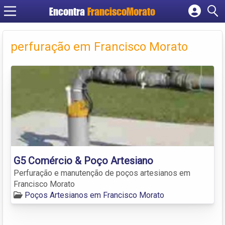
Encontra
FranciscoMorato
Cadastrar empresa
Fazer login
perfuração em Francisco Morato
Criar conta
G5 Comércio & Poço Artesiano
Perfuração e manutenção de poços artesianos em
Francisco Morato
Poços Artesianos em Francisco Morato