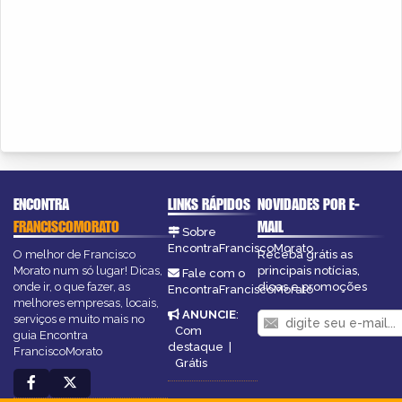
ENCONTRA
LINKS RÁPIDOS
NOVIDADES POR E-
FRANCISCOMORATO
MAIL
Sobre
EncontraFranciscoMorato
O melhor de Francisco
Receba grátis as
Morato num só lugar! Dicas,
principais notícias,
Fale com o
onde ir, o que fazer, as
dicas e promoções
EncontraFranciscoMorato
melhores empresas, locais,
ANUNCIE
:
serviços e muito mais no
Com
guia Encontra
destaque
|
FranciscoMorato
Grátis