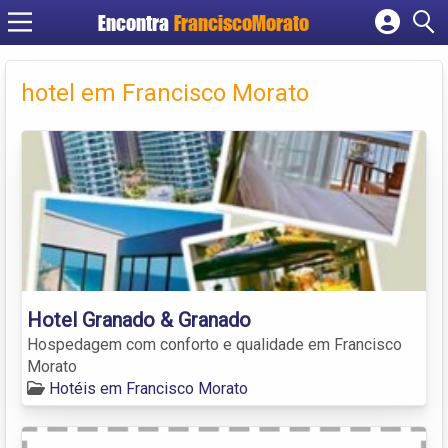
Encontra
FranciscoMorato
Cadastrar empresa
Fazer login
hotel em Francisco Morato
Criar conta
Hotel Granado & Granado
Hospedagem com conforto e qualidade em Francisco
Morato
Hotéis em Francisco Morato