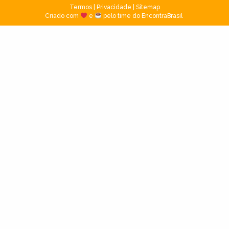
Termos
|
Privacidade
|
Sitemap
Criado com
e
pelo time do EncontraBrasil