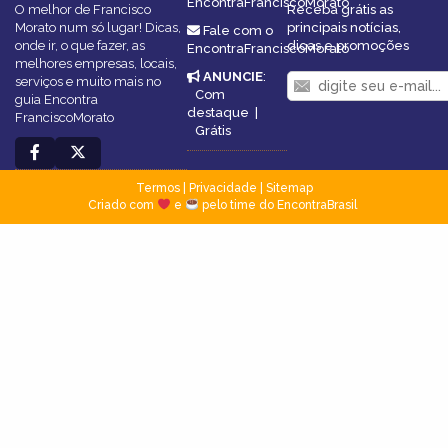
EncontraFranciscoMorato
O melhor de Francisco
Receba grátis as
Morato num só lugar! Dicas,
principais notícias,
Fale com o
onde ir, o que fazer, as
dicas e promoções
EncontraFranciscoMorato
melhores empresas, locais,
ANUNCIE
:
serviços e muito mais no
Com
guia Encontra
destaque
|
FranciscoMorato
Grátis
Termos
|
Privacidade
|
Sitemap
Criado com
e
pelo time do EncontraBrasil