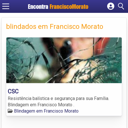
Encontra
FranciscoMorato
Cadastrar empresa
Fazer login
blindados em Francisco Morato
Criar conta
CSC
Resistência balística e segurança para sua Família.
Blindagem em Francisco Morato .
Blindagem em Francisco Morato